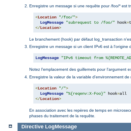
Enregistre un message si une requête pour /foo/* est t
<
Location
"/foo/"
>
LogMessage
"subrequest to /foo/"
 hook
=
</
Location
>
Le branchement (hook) par défaut log_transaction n'es
Enregistre un message si un client IPv6 est à l'origin
LogMessage
"IPv6 timeout from %{REMOTE_A
Notez l'emplacement des guillemets pour l'argument
e
Enregistre la valeur de la variable d'environnement de
<
Location
"/"
>
LogMessage
"%{reqenv:X-Foo}"
 hook
=
</
Location
>
En association avec les repères de temps en microsec
phases du traitement de la requête.
Directive
LogMessage