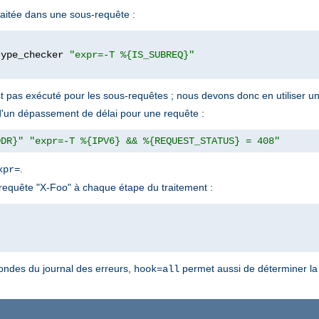
raitée dans une sous-requête :
type_checker 
"expr=-T %{IS_SUBREQ}"
t pas exécuté pour les sous-requêtes ; nous devons donc en utiliser un
e d'un dépassement de délai pour une requête :
DDR}"
"expr=-T %{IPV6} && %{REQUEST_STATUS} = 408"
.
xpr=
 requête "X-Foo" à chaque étape du traitement :
ondes du journal des erreurs,
permet aussi de déterminer la 
hook=all