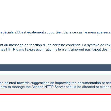
r spéciale
est également supportée ; dans ce cas, le message sera
all
.
nt du message en fonction d'une certaine condition. La syntaxe de l'ex
êtes HTTP dans l'expression rationnelle n'entraîneront pas l'ajout des
be pointed towards suggestions on improving the documentation or ser
n how to manage the Apache HTTP Server should be directed at either ou