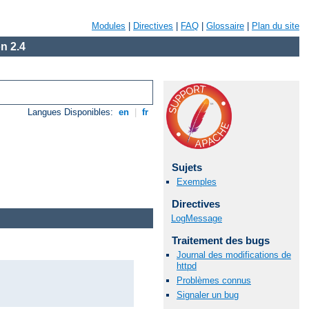
Modules
|
Directives
|
FAQ
|
Glossaire
|
Plan du site
n 2.4
Langues Disponibles:
en
|
fr
Sujets
Exemples
Directives
LogMessage
Traitement des bugs
Journal des modifications de
httpd
Problèmes connus
Signaler un bug