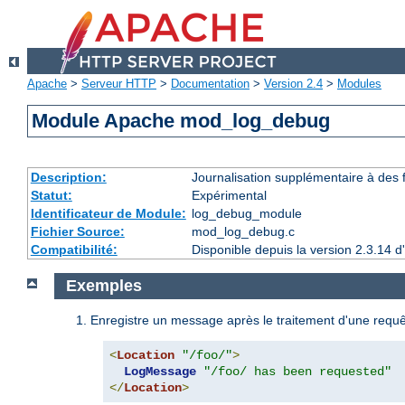
Apache
>
Serveur HTTP
>
Documentation
>
Version 2.4
>
Modules
Module Apache mod_log_debug
Description:
Journalisation supplémentaire à des
Statut:
Expérimental
Identificateur de Module:
log_debug_module
Fichier Source:
mod_log_debug.c
Compatibilité:
Disponible depuis la version 2.3.14 
Exemples
Enregistre un message après le traitement d'une requêt
<
Location
"/foo/"
>
LogMessage
"/foo/ has been requested"
</
Location
>