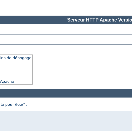
Serveur HTTP Apache Versio
 fins de débogage
d'Apache
e pour /foo/* :