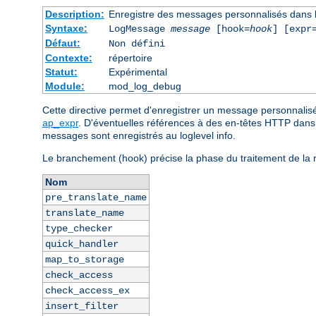
Description:
Enregistre des messages personnalisés dans l
Syntaxe:
LogMessage
message
[hook=
hook
] [expr
Défaut:
Non défini
Contexte:
répertoire
Statut:
Expérimental
Module:
mod_log_debug
Cette directive permet d'enregistrer un message personnalisé
ap_expr
. D'éventuelles références à des en-têtes HTTP dans l
messages sont enregistrés au loglevel info.
Le branchement (hook) précise la phase du traitement de la 
Nom
pre_translate_name
translate_name
type_checker
quick_handler
map_to_storage
check_access
check_access_ex
insert_filter