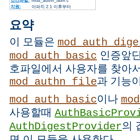
소스파일:
mod_authn_dbm.c
지원:
아파치 2.1 이후부터
요약
이 모듈은
mod_auth_dige
인증앞단
mod_auth_basic
호파일에서 사용자를 찾아서
과 기능이
mod_authn_file
이나
mod_auth_basic
mod
사용할때
AuthBasicProv
의
AuthDigestProvider
면 이 모듈을 사용한다.