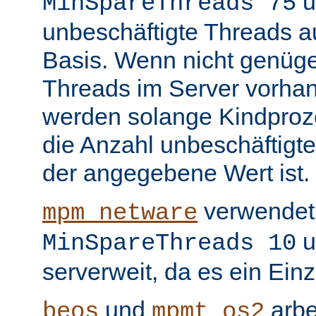
u
MinSpareThreads 75
unbeschäftigte Threads au
Basis. Wenn nicht genüge
Threads im Server vorha
werden solange Kindproze
die Anzahl unbeschäftigte
der angegebene Wert ist.
verwendet 
mpm_netware
u
MinSpareThreads 10
serverweit, da es ein Ein
und
arbe
beos
mpmt_os2