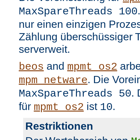
MaxSpareThreads 100
nur einen einzigen Prozess
Zählung überschüssiger T
serverweit.
and
arbe
beos
mpmt_os2
. Die Vorei
mpm_netware
.
MaxSpareThreads 50
für
ist
.
mpmt_os2
10
Restriktionen