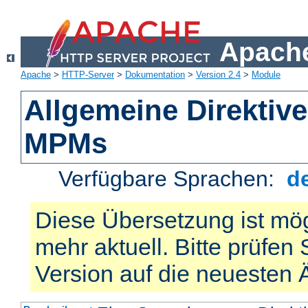
Apache
Apache
>
HTTP-Server
>
Dokumentation
>
Version 2.4
>
Module
Allgemeine Direktiv
MPMs
Verfügbare Sprachen:
d
Diese Übersetzung ist mög
mehr aktuell. Bitte prüfen 
Version auf die neuesten