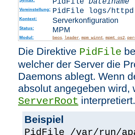
PidFile
Dateiname
PidFile logs/httpd
Voreinstellung:
Serverkonfiguration
Kontext:
MPM
Status:
Modul:
,
,
,
,
beos
leader
mpm_winnt
mpmt_os2
per
Die Direktive
be
PidFile
welcher der Server die P
Daemons ablegt. Wenn de
absolut angegeben wird, w
interpretiert
ServerRoot
Beispiel
PidFile /var/run/ap