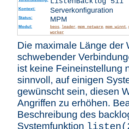
ListenBacklog 511
Serverkonfiguration
Kontext:
MPM
Status:
Modul:
,
,
,
,
beos
leader
mpm_netware
mpm_winnt
worker
Die maximale Länge der 
schwebender Verbindunge
ist keine Feineinstellung
sinnvoll, auf einigen Sys
gewünscht sein, diesen 
Angriffen zu erhöhen. Be
Beschreibung des backlo
Systemfunktion
listen(