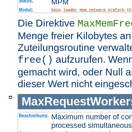
MPM
Status:
Modul:
,
,
,
,
beos
leader
mpm_netware
prefork
th
Die Direktive
MaxMemFre
Menge freier Kilobytes an
Zuteilungsroutine verwalt
aufzurufen. Wen
free()
gemacht wird, oder Null a
dieser Wert nicht eingesc
MaxRequestWorker
Maximum number of conne
Beschreibung:
processed simultaneous