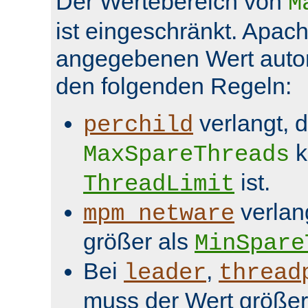
Der Wertebereich von
M
ist eingeschränkt. Apach
angegebenen Wert aut
den folgenden Regeln:
verlangt, 
perchild
k
MaxSpareThreads
ist.
ThreadLimit
verlan
mpm_netware
größer als
MinSpare
Bei
,
leader
thread
muss der Wert größer