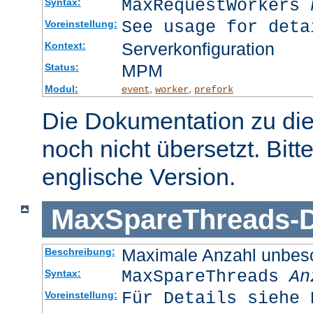
MaxRequestWorkers
Syntax:
See usage for deta
Voreinstellung:
Serverkonfiguration
Kontext:
MPM
Status:
Modul:
,
,
event
worker
prefork
Die Dokumentation zu die
noch nicht übersetzt. Bitt
englische Version.
MaxSpareThreads
-
D
Maximale Anzahl unbesc
Beschreibung:
MaxSpareThreads
An
Syntax:
Für Details siehe 
Voreinstellung: