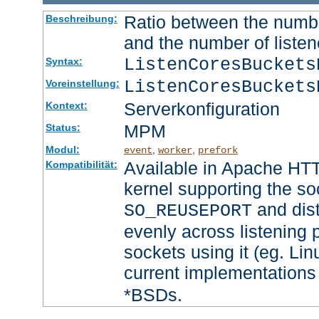
Ratio between the numbe
Beschreibung:
and the number of listen
ListenCoresBucket
Syntax:
ListenCoresBuckets
Voreinstellung:
Serverkonfiguration
Kontext:
MPM
Status:
Modul:
,
,
event
worker
prefork
Available in Apache HTT
Kompatibilität:
kernel supporting the so
and dist
SO_REUSEPORT
evenly across listening p
sockets using it (eg. Lin
current implementations
*BSDs.