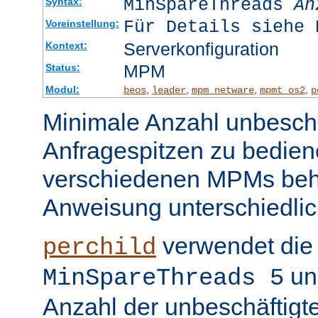
MinSpareThreads
An
Syntax:
Für Details siehe 
Voreinstellung:
Serverkonfiguration
Kontext:
MPM
Status:
Modul:
,
,
,
,
beos
leader
mpm_netware
mpmt_os2
p
Minimale Anzahl unbeschä
Anfragespitzen zu bedien
verschiedenen MPMs beh
Anweisung unterschiedlic
verwendet die 
perchild
un
MinSpareThreads 5
Anzahl der unbeschäftigt