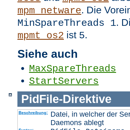
. Die Vorei
mpm_netware
. D
MinSpareThreads 1
ist
.
mpmt_os2
5
Siehe auch
MaxSpareThreads
StartServers
PidFile
-
Direktive
Datei, in welcher der Se
Beschreibung:
Daemons ablegt
Syntax: