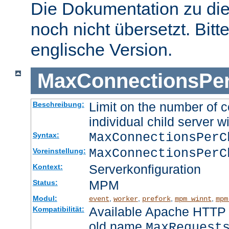
Die Dokumentation zu die
noch nicht übersetzt. Bitt
englische Version.
MaxConnectionsPer
Limit on the number of c
Beschreibung:
individual child server wi
MaxConnectionsPer
Syntax:
MaxConnectionsPerC
Voreinstellung:
Serverkonfiguration
Kontext:
MPM
Status:
Modul:
,
,
,
,
event
worker
prefork
mpm_winnt
mpm
Available Apache HTTP S
Kompatibilität:
old name
MaxRequest