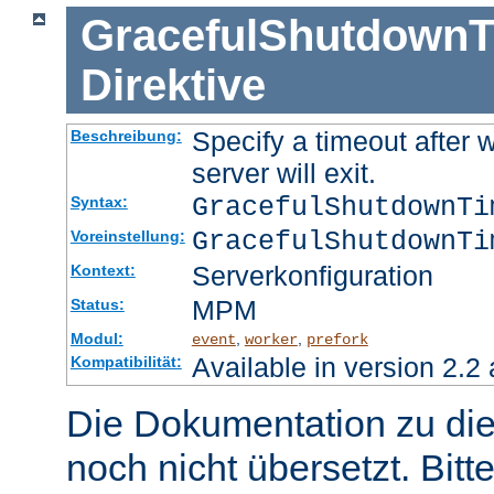
GracefulShutdownT
Direktive
Specify a timeout after 
Beschreibung:
server will exit.
GracefulShutdownT
Syntax:
GracefulShutdownTi
Voreinstellung:
Serverkonfiguration
Kontext:
MPM
Status:
Modul:
,
,
event
worker
prefork
Available in version 2.2 
Kompatibilität:
Die Dokumentation zu die
noch nicht übersetzt. Bitt