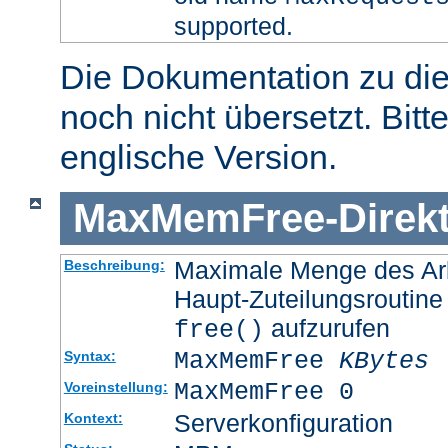
supported.
Die Dokumentation zu die
noch nicht übersetzt. Bitt
englische Version.
MaxMemFree
-
Direk
Maximale Menge des Arb
Beschreibung:
Haupt-Zuteilungsroutine
aufzurufen
free()
MaxMemFree
KBytes
Syntax:
MaxMemFree 0
Voreinstellung:
Serverkonfiguration
Kontext: