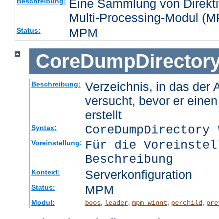
Eine Sammlung von Direktiv
Beschreibung:
Multi-Processing-Modul (MP
MPM
Status:
CoreDumpDirector
Verzeichnis, in das der
Beschreibung:
versucht, bevor er eine
erstellt
CoreDumpDirectory
Syntax:
Für die Voreinstel
Voreinstellung:
Beschreibung
Serverkonfiguration
Kontext:
MPM
Status:
Modul:
,
,
,
,
beos
leader
mpm_winnt
perchild
pre