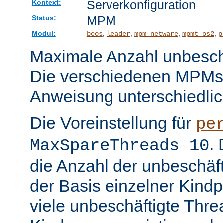
Serverkonfiguration
Kontext:
MPM
Status:
Modul:
,
,
,
,
beos
leader
mpm_netware
mpmt_os2
p
Maximale Anzahl unbeschä
Die verschiedenen MPMs
Anweisung unterschiedlic
Die Voreinstellung für
pe
.
MaxSpareThreads 10
die Anzahl der unbeschäf
der Basis einzelner Kind
viele unbeschäftigte Thre