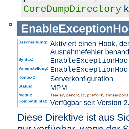
k
CoreDumpDirectory
EnableExceptionHo
Aktiviert einen Hook, d
Beschreibung:
Ausnahmefehler behand
EnableExceptionHoo
Syntax:
EnableExceptionHoo
Voreinstellung:
Serverkonfiguration
Kontext:
MPM
Status:
Modul:
,
,
,
leader
perchild
prefork
threadpool
Verfügbar seit Version 2
Kompatibilität:
Diese Direktive ist aus S
nur verfügbar, wenn der S