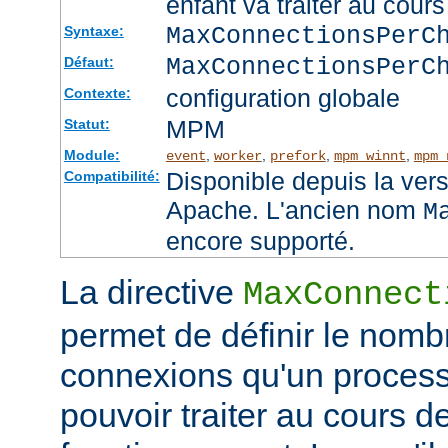
enfant va traiter au cou
MaxConnectionsPer
Syntaxe:
MaxConnectionsPerC
Défaut:
configuration globale
Contexte:
MPM
Statut:
Module:
,
,
,
,
event
worker
prefork
mpm_winnt
mpm_
Disponible depuis la ver
Compatibilité:
Apache. L'ancien nom
M
encore supporté.
La directive
MaxConnect
permet de définir le no
connexions qu'un process
pouvoir traiter au cours d