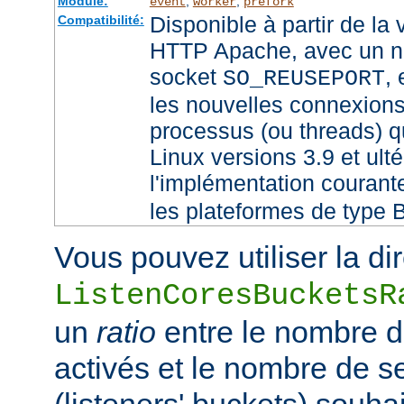
Module:
,
,
event
worker
prefork
Disponible à partir de la
Compatibilité:
HTTP Apache, avec un no
socket
,
SO_REUSEPORT
les nouvelles connexions
processus (ou threads) qu
Linux versions 3.9 et ult
l'implémentation couran
les plateformes de type 
Vous pouvez utiliser la di
ListenCoresBucketsR
un
ratio
entre le nombre 
activés et le nombre de 
(listeners' buckets) souhai