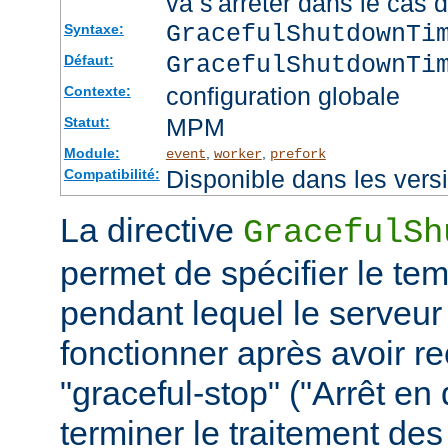
va s'arrêter dans le cas 
GracefulShutdownTi
Syntaxe:
GracefulShutdownTi
Défaut:
configuration globale
Contexte:
MPM
Statut:
Module:
,
,
event
worker
prefork
Disponible dans les vers
Compatibilité:
La directive
GracefulSh
permet de spécifier le te
pendant lequel le serveur
fonctionner après avoir re
"graceful-stop" ("Arrêt en
terminer le traitement de