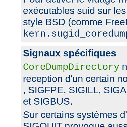
exécutables suid sur le
style BSD (comme FreeB
kern.sugid_coredum
Signaux spécifiques
n
CoreDumpDirectory
reception d'un certain 
, SIGFPE, SIGILL, SI
et SIGBUS.
Sur certains systèmes d'
SIGQUIT provoque auss