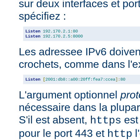
sur deux interfaces et port
spécifiez :
Listen
192.170
.
2.1
:
80
Listen
192.170
.
2.5
:
8000
Les adressee IPv6 doiven
crochets, comme dans l'e
Listen
[
2001:db8::a00:20ff:fea7:ccea
]:
80
L'argument optionnel
prot
nécessaire dans la plupar
S'il est absent,
est 
https
pour le port 443 et
l
http