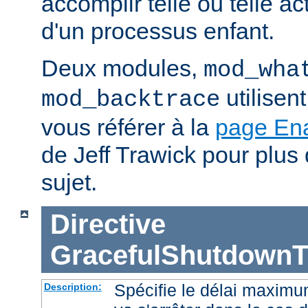
accomplir telle ou telle ac
d'un processus enfant.
Deux modules,
mod_wha
utilisen
mod_backtrace
vous référer à la
page En
de Jeff Trawick pour plus 
sujet.
Directive
GracefulShutdownT
Spécifie le délai maximu
Description: