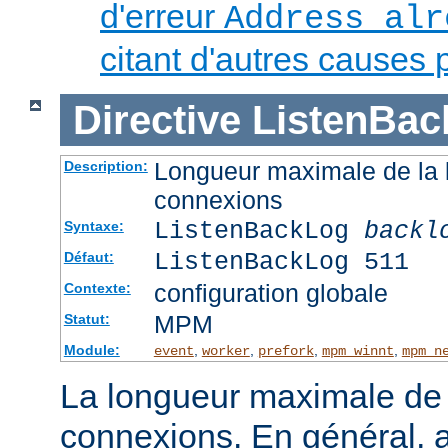
d'erreur
Address alr
citant d'autres causes 
Directive
ListenBac
Longueur maximale de la l
Description:
connexions
ListenBackLog
backl
Syntaxe:
ListenBackLog 511
Défaut:
configuration globale
Contexte:
MPM
Statut:
Module:
,
,
,
,
event
worker
prefork
mpm_winnt
mpm_n
La longueur maximale de l
connexions. En général, 