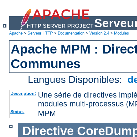
Serveu
Apache
>
Serveur HTTP
>
Documentation
>
Version 2.4
>
Modules
Apache MPM : Direct
Communes
Langues Disponibles:
d
Une série de directives impl
Description:
modules multi-processus (
MPM
Statut:
Directive
CoreDump