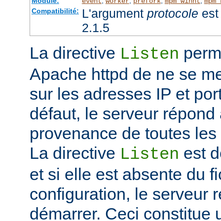
Module:
,
,
,
,
event
worker
prefork
mpm_winnt
mpm_
L'argument
protocole
est 
Compatibilité:
2.1.5
La directive
perme
Listen
Apache httpd de ne se met
sur les adresses IP et port
défaut, le serveur répond
provenance de toutes les 
La directive
est d
Listen
et si elle est absente du f
configuration, le serveur 
démarrer. Ceci constitue