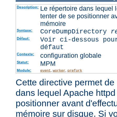
Le répertoire dans lequel
Description:
tenter de se positionner a
mémoire
CoreDumpDirectory
r
Syntaxe:
Voir ci-dessous pou
Défaut:
défaut
configuration globale
Contexte:
MPM
Statut:
Module:
,
,
event
worker
prefork
Cette directive permet de d
dans lequel Apache httpd 
positionner avant d'effect
mémoire sur disque. Si v