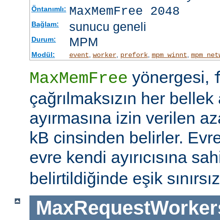
MaxMemFree 2048
Öntanımlı:
sunucu geneli
Bağlam:
MPM
Durum:
Modül:
,
,
,
,
event
worker
prefork
mpm_winnt
mpm_net
yönergesi,
MaxMemFree
çağrılmaksızın her bellek 
ayırmasına izin verilen az
kB cinsinden belirler. Evr
evre kendi ayırıcısına sahi
belirtildiğinde eşik sınırsız
MaxRequestWorker