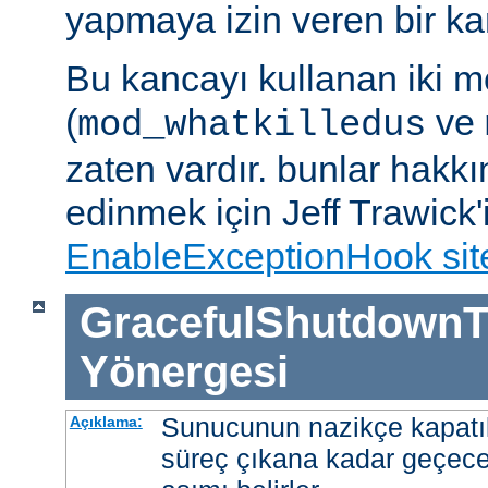
yapmaya izin veren bir kan
Bu kancayı kullanan iki m
(
ve
mod_whatkilledus
zaten vardır. bunlar hakkı
edinmek için Jeff Trawick'
EnableExceptionHook sit
GracefulShutdownT
Yönergesi
Sunucunun nazikçe kapatı
Açıklama:
süreç çıkana kadar geçece