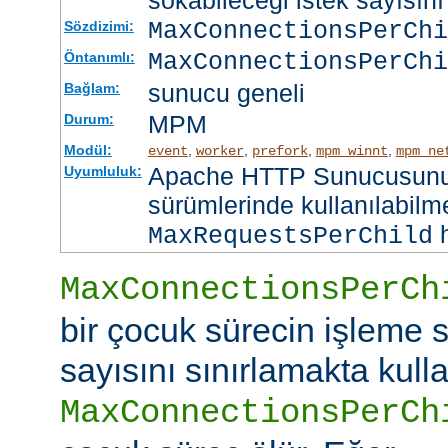
sokabileceği istek sayısını 
MaxConnectionsPerCh
Sözdizimi:
MaxConnectionsPerChi
Öntanımlı:
sunucu geneli
Bağlam:
MPM
Durum:
Modül:
,
,
,
,
event
worker
prefork
mpm_winnt
mpm_ne
Apache HTTP Sunucusunun
Uyumluluk:
sürümlerinde kullanılabilme
h
MaxRequestsPerChild
MaxConnectionsPerCh
bir çocuk sürecin işleme s
sayısını sınırlamakta kullan
MaxConnectionsPerCh