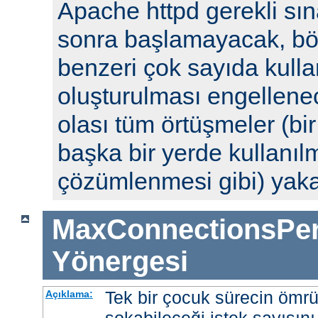
Apache httpd gerekli sın
sonra başlamayacak, böyl
benzeri çok sayıda kulla
oluşturulması engellenec
olası tüm örtüşmeler (bi
başka bir yerde kullanılm
çözümlenmesi gibi) yak
MaxConnectionsPer
Yönergesi
Tek bir çocuk sürecin ömr
Açıklama: