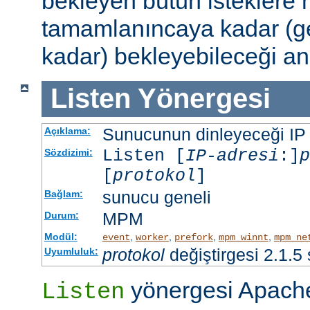
bekleyen bütün isteklere
tamamlanıncaya kadar (g
kadar) bekleyebileceği an
Listen
Yönergesi
Sunucunun dinleyeceği IP ad
Açıklama:
Listen [
IP-adresi
:]
p
Sözdizimi:
[
protokol
]
sunucu geneli
Bağlam:
MPM
Durum:
Modül:
,
,
,
,
event
worker
prefork
mpm_winnt
mpm_ne
protokol
değiştirgesi 2.1.5
Uyumluluk:
yönergesi Apache
Listen