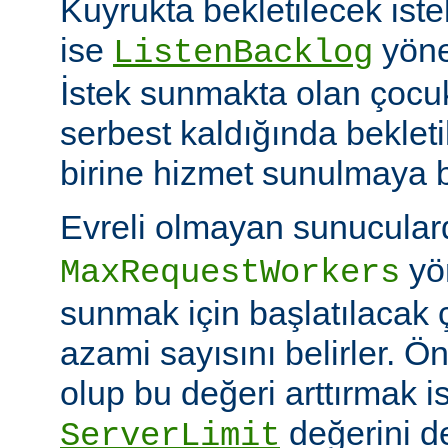
Kuyrukta bekletilecek iste
ise
yöner
ListenBacklog
İstek sunmakta olan çocuk
serbest kaldığında bekleti
birine hizmet sunulmaya b
Evreli olmayan sunucular
yön
MaxRequestWorkers
sunmak için başlatılacak 
azami sayısını belirler. Ö
olup bu değeri arttırmak i
değerini de
ServerLimit