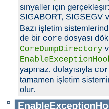
sinyaller için gerçekleş
SIGABORT, SIGSEGV v
Bazı işletim sistemlerin
de bir
dosyası dök
core
v
CoreDumpDirectory
EnableExceptionHoo
yapmaz, dolayısıyla
cor
tamamen işletim sistemin
olur.
EnableExceptionHo