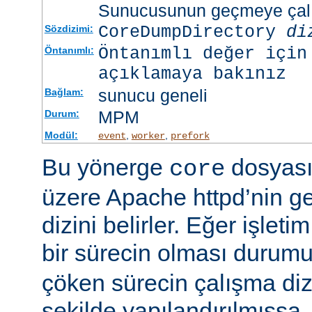
Sunucusunun geçmeye çalış
CoreDumpDirectory
di
Sözdizimi:
Öntanımlı değer için
Öntanımlı:
açıklamaya bakınız
sunucu geneli
Bağlam:
MPM
Durum:
Modül:
,
,
event
worker
prefork
Bu yönerge
dosyası
core
üzere Apache httpd’nin g
dizini belirler. Eğer işlet
bir sürecin olması duru
çöken sürecin çalışma di
şekilde yapılandırılmışsa,