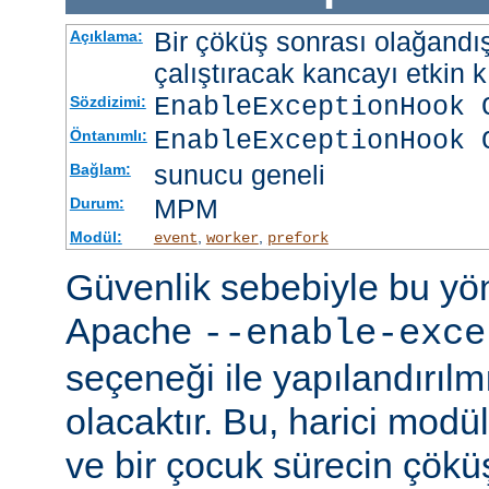
Bir çöküş sonrası olağandışı
Açıklama:
çalıştıracak kancayı etkin kı
EnableExceptionHook 
Sözdizimi:
EnableExceptionHook 
Öntanımlı:
sunucu geneli
Bağlam:
MPM
Durum:
Modül:
,
,
event
worker
prefork
Güvenlik sebebiyle bu y
Apache
--enable-exce
seçeneği ile yapılandırılmı
olacaktır. Bu, harici modü
ve bir çocuk sürecin çöküş