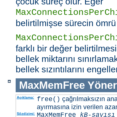
çocuk süreç ölür. Eğer
MaxConnectionsPerCh
belirtilmişse sürecin ömrü
MaxConnectionsPerCh
farklı bir değer belirtilme
bellek miktarını sınırlamak
bellek sızıntılarını engeller
MaxMemFree
Yöner
çağrılmaksızın ana 
Açıklama:
free()
ayırmasına izin verilen azam
MaxMemFree
kB-sayısı
Sözdizimi: