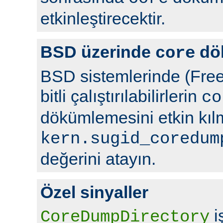
etkinleştirecektir.
BSD üzerinde
dö
core
BSD sistemlerinde (Free
bitli çalıştırılabilirlerin
co
dökümlemesini etkin kıl
kern.sugid_coredum
değerini atayın.
Özel sinyaller
i
CoreDumpDirectory