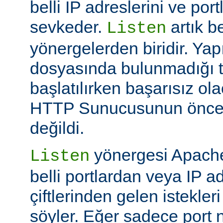
belli IP adreslerini ve por
sevkeder.
artık be
Listen
yönergelerden biridir. Ya
dosyasında bulunmadığı 
başlatılırken başarısız ol
HTTP Sunucusunun öncek
değildi.
yönergesi Apache
Listen
belli portlardan veya IP ad
çiftlerinden gelen istekler
söyler. Eğer sadece port