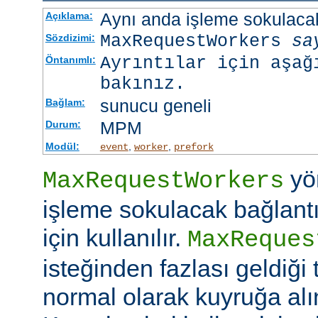
Aynı anda işleme sokulacak
Açıklama:
MaxRequestWorkers
sa
Sözdizimi:
Ayrıntılar için aşağ
Öntanımlı:
bakınız.
sunucu geneli
Bağlam:
MPM
Durum:
Modül:
,
,
event
worker
prefork
yö
MaxRequestWorkers
işleme sokulacak bağlantı
için kullanılır.
MaxReques
isteğinden fazlası geldiği 
normal olarak kuyruğa alını