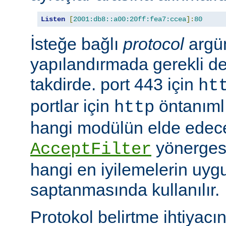
Listen
[
2001:db8::a00:20ff:fea7:ccea
]:
80
İsteğe bağlı
protocol
argü
yapılandırmada gerekli deği
takdirde. port 443 için
ht
portlar için
öntanımlıd
http
hangi modülün elde edec
yönergesi
AcceptFilter
hangi en iyilemelerin uyg
saptanmasında kullanılır.
Protokol belirtme ihtiyacı