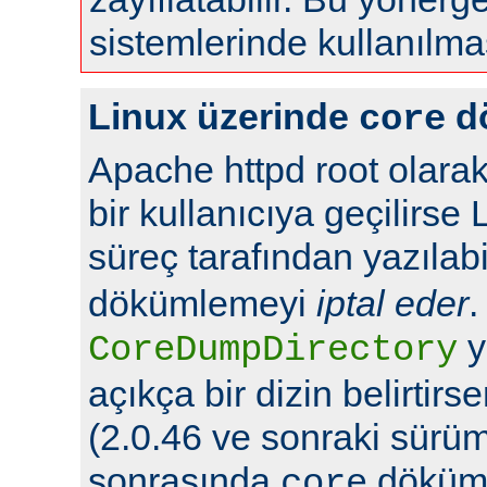
sistemlerinde kullanılma
Linux üzerinde
d
core
Apache httpd root olarak
bir kullanıcıya geçilirse 
süreç tarafından yazılabi
dökümlemeyi
iptal eder
.
y
CoreDumpDirectory
açıkça bir dizin belirtir
(2.0.46 ve sonraki sürüml
sonrasında
döküml
core