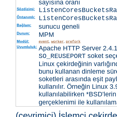
sayısına oranı
ListenCoresBucketsR
Sözdizimi:
ListenCoresBucketsRa
Öntanımlı:
sunucu geneli
Bağlam:
MPM
Durum:
Modül:
,
,
event
worker
prefork
Apache HTTP Server 2.4.1
Uyumluluk:
soket seçe
SO_REUSEPORT
Linux çekirdeğinin varlığın
bunu kullanan dinleme süre
soketleri arasında eşit payl
kullanılır. Örneğin Linux 3
kullanılabilirken *BSD'leri
gerçeklenimi ile kullanılam
(çevrimiçi) İşlemci çekird