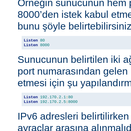
Örneğin sunucunun hem p
8000’den istek kabul etmes
bunu şöyle belirtebilirsiniz
Listen
80
Listen
8000
Sunucunun belirtilen iki 
port numarasından gelen b
etmesi için şu yapılandırma
Listen
192.170
.
2.1
:
80
Listen
192.170
.
2.5
:
8000
IPv6 adresleri belirtilirken
ayraçlar arasına alınmalıd