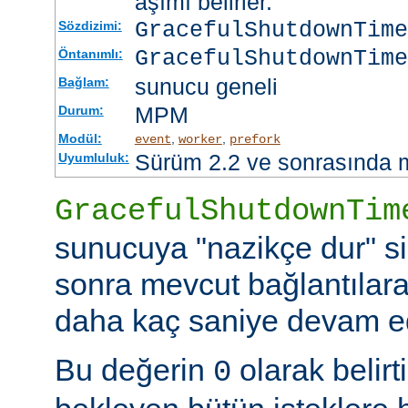
aşımı belirler.
GracefulShutdownTim
Sözdizimi:
GracefulShutdownTime
Öntanımlı:
sunucu geneli
Bağlam:
MPM
Durum:
Modül:
,
,
event
worker
prefork
Sürüm 2.2 ve sonrasında 
Uyumluluk:
GracefulShutdownTim
sunucuya "nazikçe dur" si
sonra mevcut bağlantılar
daha kaç saniye devam ede
Bu değerin
olarak belir
0