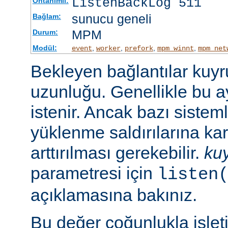
ListenBackLog 511
Öntanımlı:
sunucu geneli
Bağlam:
MPM
Durum:
Modül:
,
,
,
,
event
worker
prefork
mpm_winnt
mpm_net
Bekleyen bağlantılar kuy
uzunluğu. Genellikle bu a
istenir. Ancak bazı sist
yüklenme saldırılarına ka
arttırılması gerekebilir.
ku
parametresi için
listen
açıklamasına bakınız.
Bu değer çoğunlukla işlet