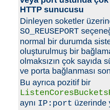
HTTP sunucusu
Dinleyen soketler üzeri
seçeneğ
SO_REUSEPORT
normal bir durumda sist
oluşturulmuş bir bağlam
olmaksızın çok sayıda s
ve porta bağlanması so
Bu ayrıca pozitif bir
ListenCoresBuckets
aynı
üzerinde y
IP:port