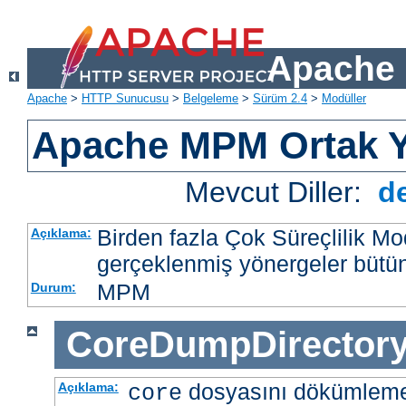
Apache 
Apache
>
HTTP Sunucusu
>
Belgeleme
>
Sürüm 2.4
>
Modüller
Apache MPM Ortak Y
Mevcut Diller:
d
Birden fazla Çok Süreçlilik M
Açıklama:
gerçeklenmiş yönergeler bütü
MPM
Durum:
CoreDumpDirector
dosyasını dökümlem
Açıklama:
core