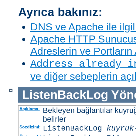
Ayrıca bakınız:
DNS ve Apache ile ilgil
Apache HTTP Sunucus
Adreslerin ve Portları
Address already i
ve diğer sebeplerin aç
ListenBackLog
Yön
Bekleyen bağlantılar kuyr
Açıklama:
belirler
ListenBackLog
kuyruk
Sözdizimi: