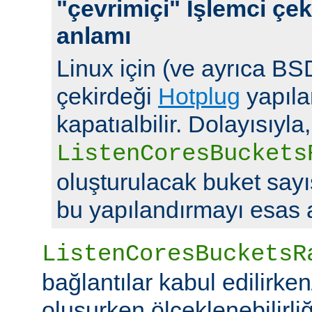
"çevrimiçi" İşlemci çek
anlamı
Linux için (ve ayrıca BSD
çekirdeği
Hotplug
yapılan
kapatıalbilir. Dolayısıyla,
ListenCoresBuckets
oluşturulacak buket say
bu yapılandırmayı esas a
ListenCoresBucketsR
bağlantılar kabul edilirke
oluşurken ölçeklenebilirliği