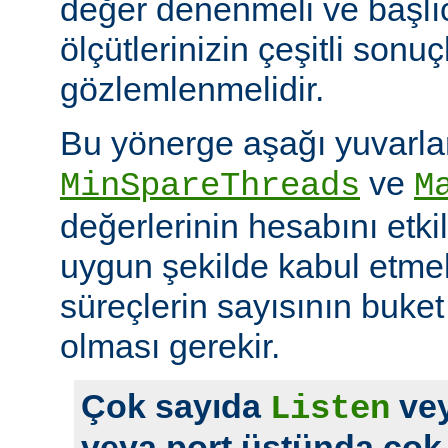
değer denenmeli ve başlı
ölçütlerinizin çeşitli sonuçl
gözlemlenmelidir.
Bu yönerge aşağı yuvarl
ve
MinSpareThreads
M
değerlerinin hesabını etkil
uygun şekilde kabul etme
süreçlerin sayısının buket 
olması gerekir.
Çok sayıda
vey
Listen
veya port üstünda çok